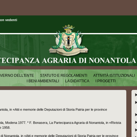
on vedenti
OVERNO DELL'ENTE
STATUTO E REGOLAMENTI
ATTIVITÀ ISTITUZIONALI
I BENI AMBIENTALI
LA DIDATTICA
I PROGETTI
antola, in «Atti e memorie delle Deputazioni di Storia Patria per le province
ola, Modena 1977. * F. Bonasera, La Partecipanza Agraria di Nonantola, in «Rivista
ze 1958.
 di Nonantola, in «Atti e memorie delle Deputazioni di Storia Patria per le province