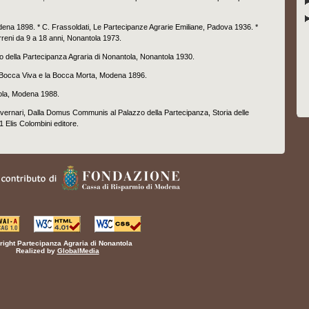
dena 1898. * C. Frassoldati, Le Partecipanze Agrarie Emiliane, Padova 1936. *
rreni da 9 a 18 anni, Nonantola 1973.
o della Partecipanza Agraria di Nonantola, Nonantola 1930.
a Bocca Viva e la Bocca Morta, Modena 1896.
tola, Modena 1988.
vernari,
Dalla Domus Communis al Palazzo della Partecipanza, Storia delle
1 Elis Colombini editore.
ight Partecipanza Agraria di Nonantola
Realized by
GlobalMedia