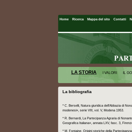
Home
Ricerca
Mappa del sito
Contatti
N
LA STORIA
I VALORI
IL G
La bibliografia
* C. Berselli, Natura giuridica dell'Abbazia di Non
modenesi», serie VIII, vol. V, Modena 1953.
* R. Bernardi, La Partecipanza Agraria di Nonant
Geografica Italiana», annata LXV, fasc. 3, Firen
* M. Fontaine, Origini storiche della Partecipanza