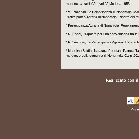
modenesi», serie VIII, vol. V, Modena 1953.
* V. Franchini, La Partecipanza di Nonantola, Mo
Partecipanza Agraria di Nonantola, Riparto dei te
* Partecipanza Agraria di Nonantola, Regolament
* U. Rossi, Proposte per una convenzione tra l
* R. Venturoli, La Partecipanza Agraria di Nonan
*
Massimo Baldini, Natascia Reggiani, Pamela Ta
residenze della comunità di Nonantola,
Carpi 201
Copyr